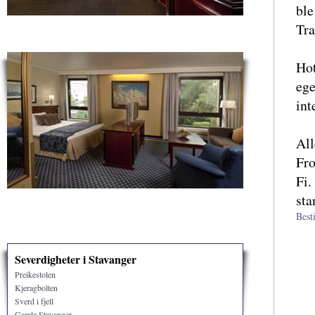
ble
Tra
Hot
ege
int
All
Fro
Fi.
sta
Best
Severdigheter i Stavanger
Preikestolen
Kjeragbolten
Sverd i fjell
Gamle Stavanger