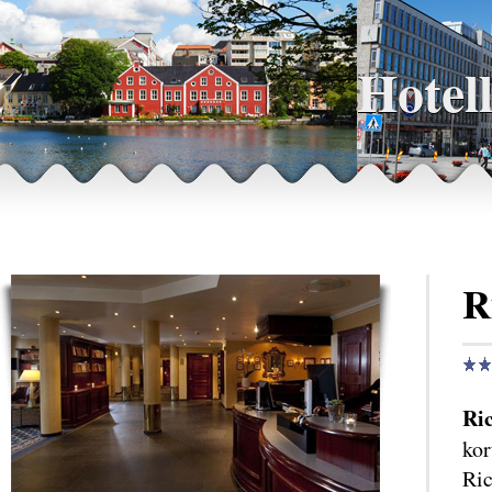
Hotel
R
Ri
kor
Ric